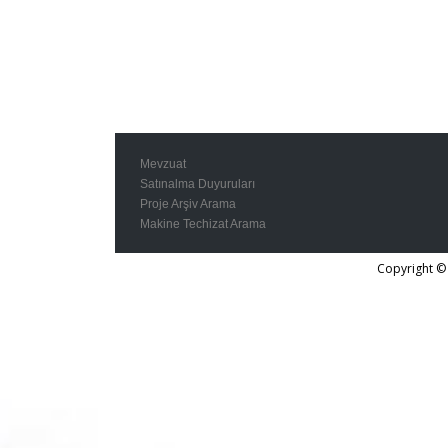
Mevzuat
Satınalma Duyuruları
Proje Arşiv Arama
Makine Techizat Arama
Copyright © 