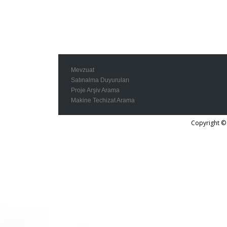
Mevzuat
Satınalma Duyuruları
Proje Arşiv Arama
Makine Techizat Arama
Copyright © 